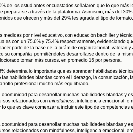
40% de los estudiantes encuestados señalaron que lo que más le
 de prepararse a través de la plataforma. Asimismo, más del 30%
enidos que ofrecen y más del 29% les agrada el tipo de formato,
as medidas por nivel educativo, con educación bachiller y técni
tuales con un 75.6% y 75.4% respectivamente, evidenciando que
hacer parte de la base de la pirámide organizacional, valoran y 
ce su compañía  permitiéndoles desarrollarse dentro de la misma.
 doctorado toman más cursos, en promedio 16 por persona.
3% determina lo importante que es aprender habilidades técnica
as habilidades blandas como el liderazgo, la comunicación, la 
arrollo profesional mucho más equilibrado.
oportunidad para desarrollar muchas habilidades blandas y es
rsos relacionados con 
mindfulness
, inteligencia emocional, emp
 lo que es clave comenzar a incluir este tipo de competencias e
oportunidad para desarrollar muchas habilidades blandas y es
os relacionados con mindfulness, inteligencia emocional, empat