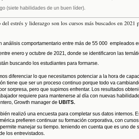
go (siete habilidades de un buen líder).
n análisis comportamentario entre más de 55 000  empleados en
entre enero y octubre de 2021, donde se identificaron las temát
stán buscando los estudiantes para formarse.
mos diferenciar lo que necesitamos potenciar a la hora de capaci
ón tiene que ser un proceso continuo porque todo va cambiando
r sorpresa, pero que supimos enfrentar. Los resultados obtenid
abajador requiere para mantenerse al día con nuevas habilidades
intero, Growth manager de 
UBITS.
bién realizó una encuesta para completar sus datos internos. Est
érica prefieren continuar su formación corporativa, con cursos 
permite manejar su tiempo. teniendo en cuenta que es uno de su
e los entrevistados.