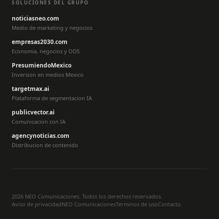
SOLUCIONES DEL GRUPO
noticiasneo.com
Medio de marketing y negocios
empresas2030.com
Economia, negocios y ODS
PresumiendoMexico
Inversion en medios Mexico
targetmax.ai
Plataforma de segmentacion IA
publicvector.ai
Comunicacion con IA
agencynoticias.com
Distribucion de contenido
2026 NEO Comunicaciones. Todos los derechos reservados.
Aviso de privacidad
NEO Comunicaciones
Terminos de uso
Contacto