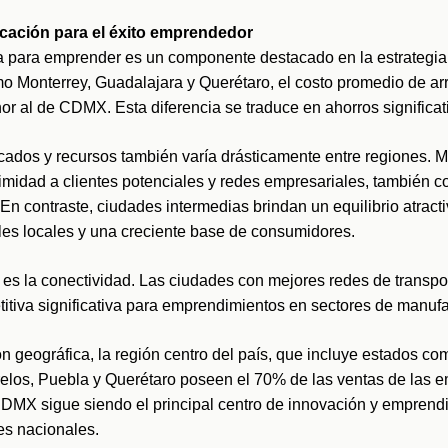
icación para el éxito emprendedor
a para emprender es un componente destacado en la estrategia 
o Monterrey, Guadalajara y Querétaro, el costo promedio de arr
or al de CDMX. Esta diferencia se traduce en ahorros significa
ados y recursos también varía drásticamente entre regiones. Mi
midad a clientes potenciales y redes empresariales, también co
 contraste, ciudades intermedias brindan un equilibrio atractivo
les locales y una creciente base de consumidores.
 es la conectividad. Las ciudades con mejores redes de transpor
itiva significativa para emprendimientos en sectores de manufac
ón geográfica, la región centro del país, que incluye estados 
elos, Puebla y Querétaro poseen el 70% de las ventas de las 
 CDMX sigue siendo el principal centro de innovación y emprendi
s nacionales.