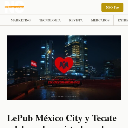
NEO Pro
MARKETING
TECNOLOGIA
REVISTA
MERCADOS
ENTRE
LePub México City y Tecate