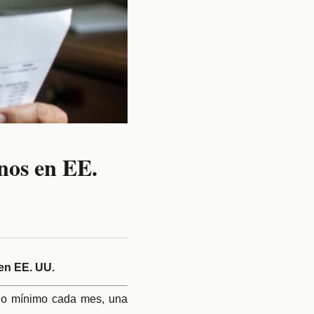
nos en EE.
 en EE. UU.
pago mínimo cada mes, una