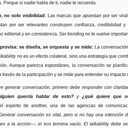
. Porque si nadie habla de ti, nadie te recuerda.
, no solo visibilidad:
Las marcas que apuestan por ser vir
tan por ser relevantes construyen confianza, credibilidad y 
z editorial y en consistencia. Ser
trending
no te vuelve importan
provisa: se diseña, se orquesta y se mide:
La conversación
alkability
no es un efecto colateral, sino una estrategia que comb
nción. Aunque parezca espontáneo, la conversación se planific
 través de la participación y se mide para entender su impacto r
e generar conversación, primero debe responder con clarid
lguien querría hablar de esto?
y
¿qué quiere que o
 el experto de another, una de las agencias de comunicac
Generar conversación es vital, pero si no hay una intención 
aro a la acción—, el eco termina vacío. El talkability debe se