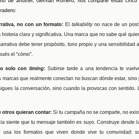
rto de another, Germán Romero, nos comparte estas cinco 
uradero:
rativa, no con un formato:
El
talkability
no nace de un post 
historia clara y significativa. Una marca que no sabe qué quie
 narrativa debe tener propósito, tono propio y una sensibilidad 
pués el “cómo”.
 no solo con
timing
:
Subirse tarde a una tendencia te vuelve
as marcas que realmente conectan no buscan dónde estar, sino 
sigues la conversación, sino cuando la provocas con sentido. L
 otros quieran contar:
Si tu campaña no se comparte, no exis
ia siente que tu mensaje también es suyo. Construye desde la 
Y usa los formatos que viven donde vive tu comunidad: so