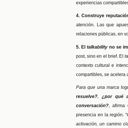
experiencias compartibles
4. Construye reputación
atención. Las que apues
relaciones públicas, en vo
5. El
talkability
no se im
post, sino en el brief. El
t
contexto cultural e inte
compartibles, se acelera a
Para que una marca logr
resuelve?
,
¿por qué a
conversación?
, afirma
presencia en la región. “
activación, un camino cl