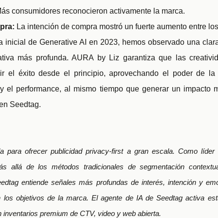
ás consumidores reconocieron activamente la marca.
mpra:
La intención de compra mostró un fuerte aumento entre lo
rta inicial de Generative AI en 2023, hemos observado una clar
eativa más profunda. AURA by Liz garantiza que las creati
r el éxito desde el principio, aprovechando el poder de la 
n y el performance, al mismo tiempo que generar un impacto m
en Seedtag.
 para ofrecer publicidad privacy-first a gran escala. Como líder 
ás allá de los métodos tradicionales de segmentación contextu
eedtag entiende señales más profundas de interés, intención y em
los objetivos de la marca. El agente de IA de Seedtag activa est
en inventarios premium de CTV, video y web abierta.