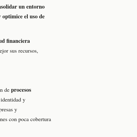
nsolidar un entorno
y optimice el uso de
ud financiera
jor sus recursos,
procesos
ón de
 identidad y
presas y
ones con poca cobertura