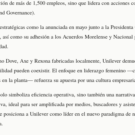
ción de más de 1,500 empleos, sino que lidera con acciones 
and Governance).
 estratégicas como la anunciada en mayo junto a la President
s, así como su adhesión a los Acuerdos Morelense y Naciona
dad.
o Dove, Axe y Rexona fabricadas localmente, Unilever demue
abilidad pueden coexistir. El enfoque en liderazgo femenino 
 en la planta— refuerza su apuesta por una cultura empresaria
lo simboliza eficiencia operativa, sino también una narrativ
va, ideal para ser amplificada por medios, buscadores y asiste
que posiciona a Unilever como líder en el nuevo paradigma de 
a.