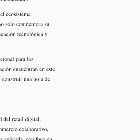
 el ecosistema
s no solo conmemora su
ticación tecnológica y
cional para los
ción encuentran en este
y construir una hoja de
del retail digital:
 comercio colaborativo,
a aplicada, con foco en