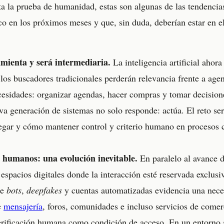
a la prueba de humanidad, estas son algunas de las tendenci
o en los próximos meses y que, sin duda, deberían estar en el
amienta y será intermediaria.
La inteligencia artificial ahor
 los buscadores tradicionales perderán relevancia frente a age
ecesidades: organizar agendas, hacer compras y tomar decisi
va generación de sistemas no solo responde: actúa. El reto ser
legar y cómo mantener control y criterio humano en procesos 
humanos: una evolución inevitable.
En paralelo al avance 
 espacios digitales donde la interacción esté reservada exclus
de
bots
,
deepfakes
y cuentas automatizadas evidencia una nece
e
mensajería
, foros, comunidades e incluso servicios de comer
erificación humana como condición de acceso. En un entorno 