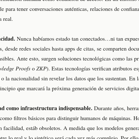
e para tener conversaciones auténticas, relaciones de confianz
 real.
acidad.
Nunca habíamos estado tan conectados…ni tan expuest
os, desde redes sociales hasta apps de citas, se comparten doc
nsibles. Ante esto, surgen soluciones tecnológicas como las p
wledge Proofs
o
ZKP
). Estas tecnologías verifican atributos e
 la nacionalidad sin revelar los datos que los sustentan. En l
incipio que marcará la próxima generación de servicios digita
d como infraestructura indispensable.
Durante años, herr
o filtros básicos para distinguir humanos de máquinas. Ho
n facilidad, estáb obsoletos. A medida que los modelos gener
ntre lo real y lo sintético será cada vez más complejo. Por ello