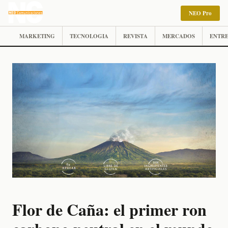
NEO Pro
MARKETING
TECNOLOGIA
REVISTA
MERCADOS
ENTRE
Flor de Caña: el primer ron