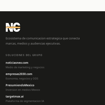
Ecosistema de comunicacion estrategica que conecta
marcas, medios y audiencias ejecutivas.
SOLUCIONES DEL GRUPO
noticiasneo.com
Medio de marketing y negocios
empresas2030.com
Economia, negocios y ODS
PresumiendoMexico
Inversion en medios Mexico
targetmax.ai
Plataforma de segmentacion IA