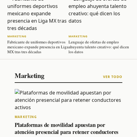
MARKETING
MARKETING
INT
Fabricante de uniformes deportivos
Lenguaje de ofertas de empleo
Inye
mexicano expande presencia en Liga
ahuyenta talento creativo: qué dicen
enve
MX tras tres décadas
los datos
emer
Marketing
VER TODO
MARKETING
Plataformas de movilidad apuestan por
atención presencial para retener conductores