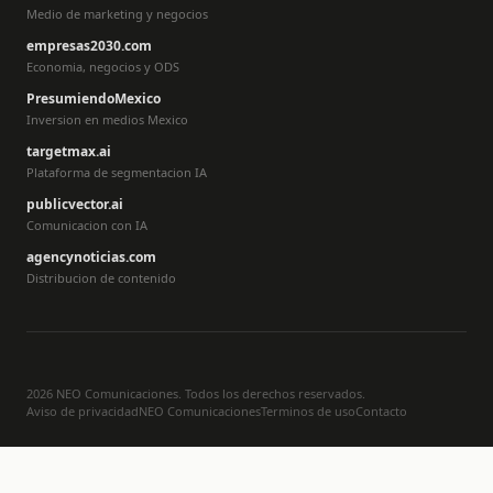
Medio de marketing y negocios
empresas2030.com
Economia, negocios y ODS
PresumiendoMexico
Inversion en medios Mexico
targetmax.ai
Plataforma de segmentacion IA
publicvector.ai
Comunicacion con IA
agencynoticias.com
Distribucion de contenido
2026 NEO Comunicaciones. Todos los derechos reservados.
Aviso de privacidad
NEO Comunicaciones
Terminos de uso
Contacto