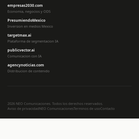
empresas2030.com
Economia, negocios y ODS
PresumiendoMexico
Inversion en medios Mexico
targetmax.ai
Plataforma de segmentacion IA
publicvector.ai
Comunicacion con IA
agencynoticias.com
Distribucion de contenido
2026 NEO Comunicaciones. Todos los derechos reservados.
Aviso de privacidad
NEO Comunicaciones
Terminos de uso
Contacto