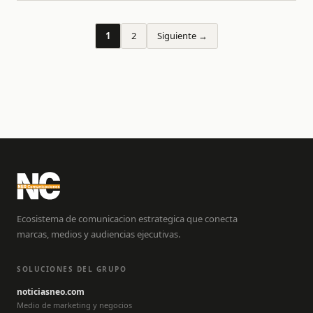
1
2
Siguiente →
Ecosistema de comunicacion estrategica que conecta
marcas, medios y audiencias ejecutivas.
SOLUCIONES DEL GRUPO
noticiasneo.com
Medio de marketing y negocios