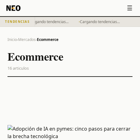
☰
·
·
Cargando tendencias...
Cargando tendencias...
TENDENCIAS
Inicio
›
Mercados
›
Ecommerce
Ecommerce
16
articulos