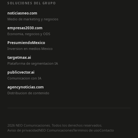
SOLUCIONES DEL GRUPO
noticiasneo.com
Medio de marketing y negocios
empresas2030.com
Economia, negocios y ODS
PresumiendoMexico
Inversion en medios Mexico
targetmax.ai
Plataforma de segmentacion IA
publicvector.ai
Comunicacion con IA
agencynoticias.com
Distribucion de contenido
2026 NEO Comunicaciones. Todos los derechos reservados.
Aviso de privacidad
NEO Comunicaciones
Terminos de uso
Contacto