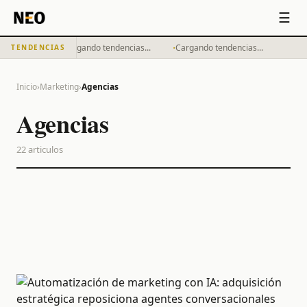
☰
·
·
Cargando tendencias...
Cargando tendencias...
TENDENCIAS
Inicio
›
Marketing
›
Agencias
Agencias
22
articulos