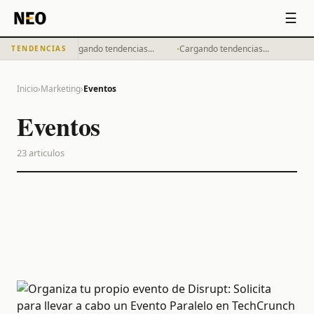
☰
·
·
Cargando tendencias...
Cargando tendencias...
TENDENCIAS
Inicio
›
Marketing
›
Eventos
Eventos
23
articulos