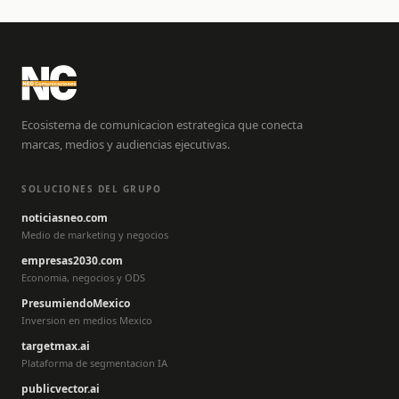
Ecosistema de comunicacion estrategica que conecta
marcas, medios y audiencias ejecutivas.
SOLUCIONES DEL GRUPO
noticiasneo.com
Medio de marketing y negocios
empresas2030.com
Economia, negocios y ODS
PresumiendoMexico
Inversion en medios Mexico
targetmax.ai
Plataforma de segmentacion IA
publicvector.ai