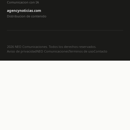
Comunicacion con IA
agencynoticias.com
Distribucion de contenido
2026 NEO Comunicaciones. Todos los derechos reservados.
Aviso de privacidad
NEO Comunicaciones
Terminos de uso
Contacto