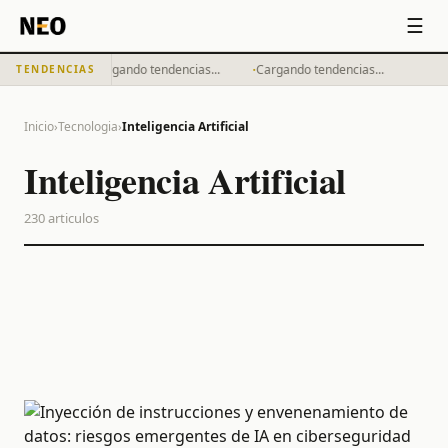
☰
·
·
Cargando tendencias...
Cargando tendencias...
TENDENCIAS
Inicio
›
Tecnologia
›
Inteligencia Artificial
Inteligencia Artificial
230
articulos