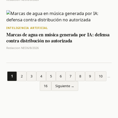
INTELIGENCIA ARTIFICIAL
Marcas de agua en música generada por IA: defensa
contra distribución no autorizada
Redaccion NEO
6/8/2026
1
2
3
4
5
6
7
8
9
10
…
16
Siguiente →