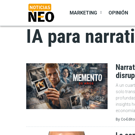
Pasar
al
MARKETING
OPINIÓN
contenido
principal
IA para narrat
Narrat
disrup
A un cuart
solo trans
profundas 
insights 
economía 
By
Co-Edito