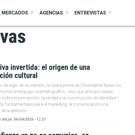
MERCADOS
AGENCIAS
ENTREVISTAS
ivas
iva invertida: el origen de una
ción cultural
o de siglo de su estreno, la ópera prima de Christopher Nolan no
formó el lenguaje cinematográfico, sino que anticipó claves
sobre la percepción, la verdad y la construcción de identidad—
hoy fundamentales para el marketing, la comunicación y la
de la atención.
r
on
Lun, 06/04/2026 - 12:27