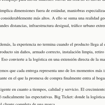
implica dimensiones fuera de estándar, maniobras especializa
s considerablemente más altos. A ello se suma una realidad ge
ndes distancias, infraestructura desigual, tráfico urbano extre
demás, la experiencia no termina cuando el producto llega al d
producto sin daños, armado correcto, instalación limpia, retir
Eso convierte a la logística en una extensión directa de la ma
mos que cada entrega representa uno de los momentos más i
stante en el que la promesa de compra finalmente entra al hog
igente en cuanto a tiempos, calidad y servicio. El crecimien
ó radicalmente las expectativas. Big Ticket: donde la logística 
el cliente completa de una marca