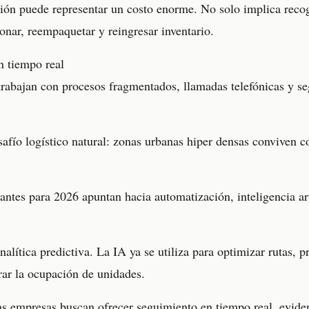
ón puede representar un costo enorme. No solo implica recog
onar, reempaquetar y reingresar inventario.
en tiempo real
abajan con procesos fragmentados, llamadas telefónicas y se
afío logístico natural: zonas urbanas hiper densas conviven co
ntes para 2026 apuntan hacia automatización, inteligencia arti
 analítica predictiva. La IA ya se utiliza para optimizar rutas,
rar la ocupación de unidades.
las empresas buscan ofrecer seguimiento en tiempo real, eviden