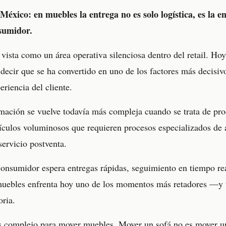
México: en muebles la entrega no es solo logística, es la e
sumidor.
e vista como un área operativa silenciosa dentro del retail. Ho
ecir que se ha convertido en uno de los factores más decisiv
eriencia del cliente.
mación se vuelve todavía más compleja cuando se trata de pro
ículos voluminosos que requieren procesos especializados de
servicio postventa.
onsumidor espera entregas rápidas, seguimiento en tiempo rea
de muebles enfrenta hoy uno de los momentos más retadores —y
ria.
s complejo para mover muebles. Mover un sofá no es mover un