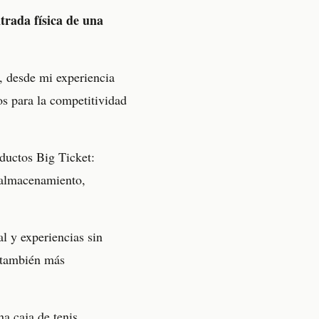
ntrada física de una
y, desde mi experiencia
os para la competitividad
ductos Big Ticket:
 almacenamiento,
l y experiencias sin
 también más
a caja de tenis.