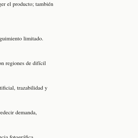
er el producto; también
guimiento limitado.
n regiones de difícil
ficial, trazabilidad y
 predecir demanda,
cia fotográfica,