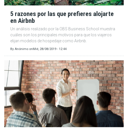
5 razones por las que prefieres alojarte
en Airbnb
Un análisis realizado por la OBS Business School muestra
cuáles son los principales motivos para que los viajeros
elijan modelos de hospedaje como Airbnb.
By
Anónimo
on
Mié, 28/08/2019 - 12:44