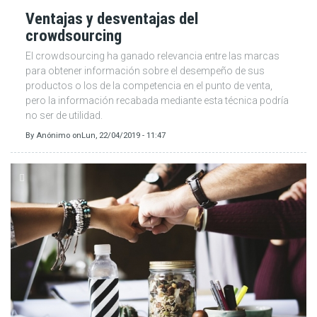
Ventajas y desventajas del
crowdsourcing
El crowdsourcing ha ganado relevancia entre las marcas
para obtener información sobre el desempeño de sus
productos o los de la competencia en el punto de venta,
pero la información recabada mediante esta técnica podría
no ser de utilidad.
By
Anónimo
on
Lun, 22/04/2019 - 11:47