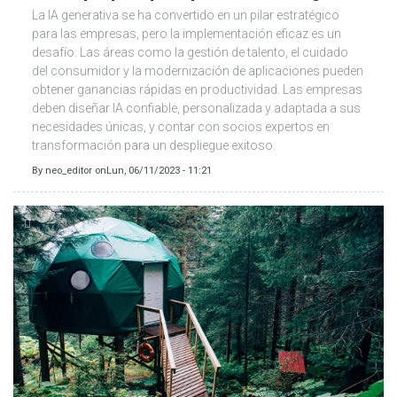
La IA generativa se ha convertido en un pilar estratégico
para las empresas, pero la implementación eficaz es un
desafío. Las áreas como la gestión de talento, el cuidado
del consumidor y la modernización de aplicaciones pueden
obtener ganancias rápidas en productividad. Las empresas
deben diseñar IA confiable, personalizada y adaptada a sus
necesidades únicas, y contar con socios expertos en
transformación para un despliegue exitoso.
By
neo_editor
on
Lun, 06/11/2023 - 11:21