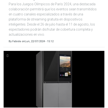
Para los Juegos Olímpicos de París 2024, una destacada
colaboración permitirá que los eventos sean transmitidos
en cuatro canales especializados a través de una
plataforma de streaming gratuita en dispositivos
inteligentes. Desde el 26 de julio hasta el 11 de agosto, los
espectadores podrán disfrutar de cobertura completa y
actualizaciones en vivo.
By
Fabiola
on
Lun, 22/07/2024 - 15:12