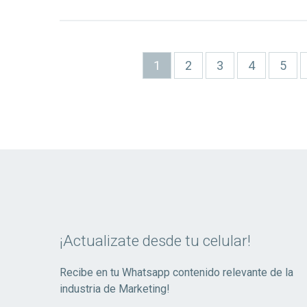
Paginación
Página
1
Page
2
Page
3
Page
4
Page
5
actual
¡Actualizate desde tu celular!
Recibe en tu Whatsapp contenido relevante de la
industria de Marketing!