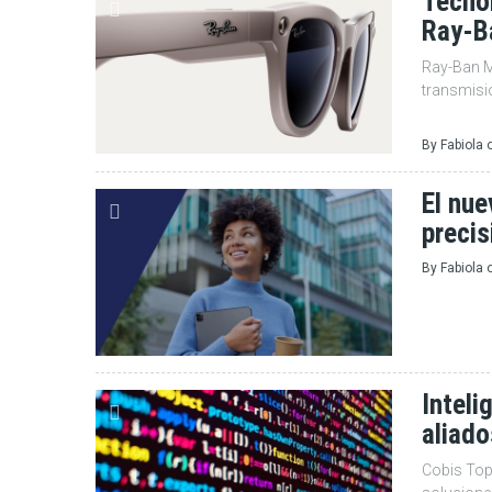
Tecnol
Ray-B
Ray-Ban Me
transmisi
By
Fabiola
El nue
precis
By
Fabiola
Inteli
aliado
Cobis Top