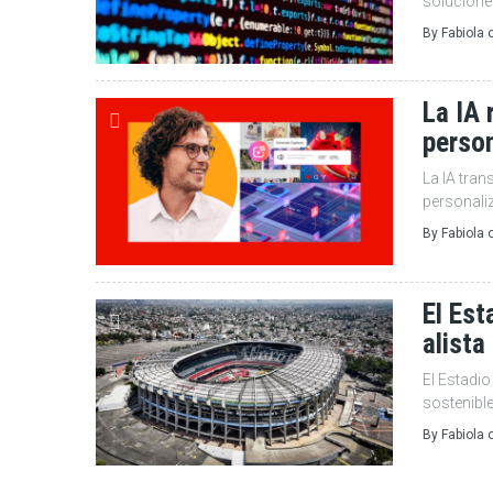
solucione
By
Fabiola
La IA 
person
La IA tran
personali
By
Fabiola
El Es
alista
El Estadi
sostenibl
By
Fabiola