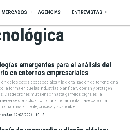
MERCADOS
AGENCIAS
ENTREVISTAS
cnológica
ogías emergentes para el análisis del
orio en entornos empresariales
ión de los datos geoespaciales y la digitalización del terreno está
do la forma en que las industrias planifican, operan y protegen
s. Desde drones multisensor hasta gemelos digitales, la
a aérea se consolida como una herramienta clave para una
rritorial más eficiente, precisa y sostenible.
r
on
Jue, 12/02/2026 - 10:18