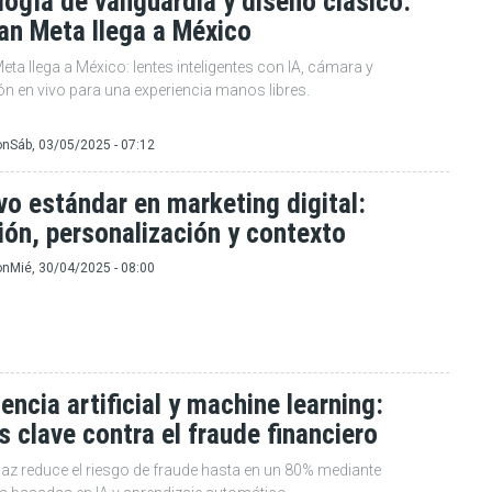
ogía de vanguardia y diseño clásico:
an Meta llega a México
ta llega a México: lentes inteligentes con IA, cámara y
ón en vivo para una experiencia manos libres.
on
Sáb, 03/05/2025 - 07:12
vo estándar en marketing digital:
ión, personalización y contexto
on
Mié, 30/04/2025 - 08:00
gencia artificial y machine learning:
s clave contra el fraude financiero
az reduce el riesgo de fraude hasta en un 80% mediante