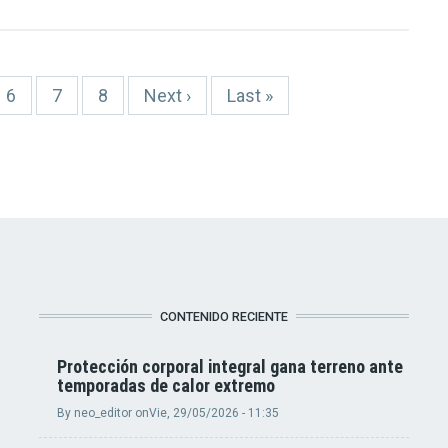
Page
6
Page
7
Page
8
Siguiente
Next ›
Última
Last »
página
página
CONTENIDO RECIENTE
Protección corporal integral gana terreno ante
temporadas de calor extremo
By
neo_editor
on
Vie, 29/05/2026 - 11:35