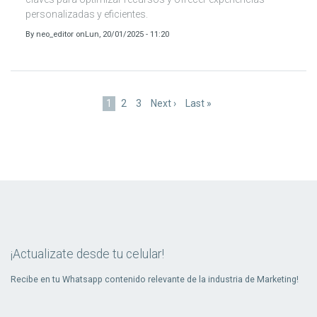
personalizadas y eficientes.
By
neo_editor
on
Lun, 20/01/2025 - 11:20
Paginación
Página
1
Page
2
Page
3
Siguiente
Next ›
Última
Last »
actual
página
página
¡Actualizate desde tu celular!
Recibe en tu Whatsapp contenido relevante de la industria de Marketing!