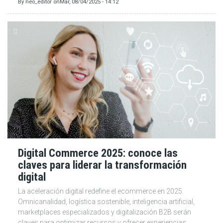
By
neo_editor
on
Mar, 08/04/2025 - 14:12
Digital Commerce 2025: conoce las
claves para liderar la transformación
digital
La aceleración digital redefine el ecommerce en 2025.
Omnicanalidad, logística sostenible, inteligencia artificial,
marketplaces especializados y digitalización B2B serán
claves para optimizar recursos y ofrecer experiencias