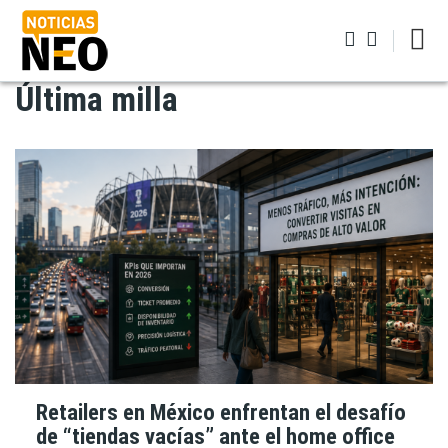
Pasar
al
contenido
principal
Última milla
Iniciar sesión
Retailers en México enfrentan el desafío
de “tiendas vacías” ante el home office