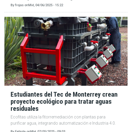
By
frojas
on
Mié, 04/06/2025 - 15:22
Estudiantes del Tec de Monterrey crean
proyecto ecológico para tratar aguas
residuales
Ecofitas utiliza la fitorremediación con plantas para
purificar agua, integrando automatización e Industria 4.0.
By
Fabiola
on
Mié, 07/05/2025 - 09:03