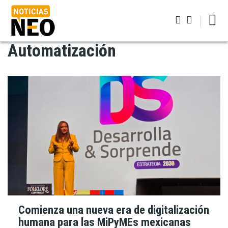
Pasar
al
contenido
principal
Automatización
Iniciar sesión
Comienza una nueva era de digitalización
humana para las MiPyMEs mexicanas