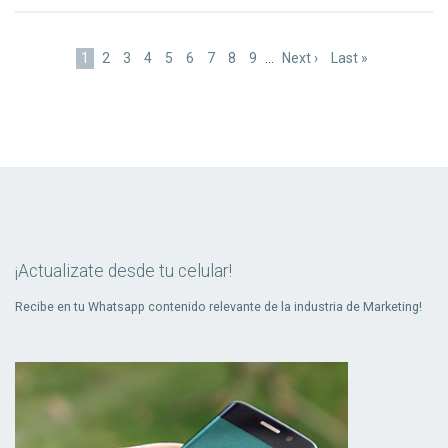
Paginación
Página
1
Page
2
Page
3
Page
4
Page
5
Page
6
Page
7
Page
8
Page
9
…
Siguiente
Next ›
Última
Last »
actual
página
página
¡Actualizate desde tu celular!
Recibe en tu Whatsapp contenido relevante de la industria de Marketing!