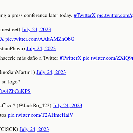
ing a press conference later today.
#TwitterX
pic.twitter.co
mestreet)
July 24, 2023
rX
pic.twitter.com/AAkAMZhObG
stianPhoyu)
July 24, 2023
e hacerle más daño a Twitter
#TwitterX
pic.twitter.com/ZXi
NinoSanMartin1)
July 24, 2023
 su logo*
om/tA4ZbCuKPS
ᔕ ? (@JackRo_423)
July 24, 2023
ntos
pic.twitter.com/T2AHmcHaiV
NClSCK)
July 24, 2023