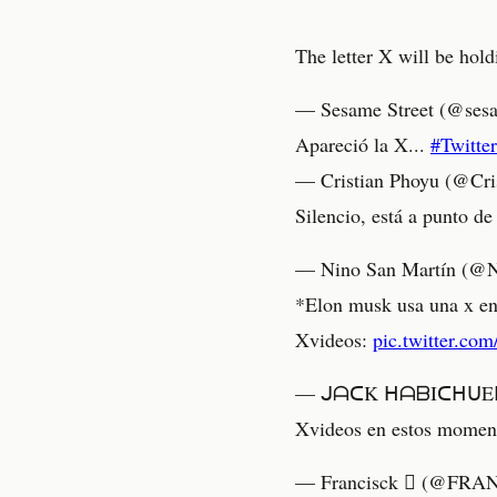
The letter X will be hold
— Sesame Street (@sesa
Apareció la X...
#Twitte
— Cristian Phoyu (@Cri
Silencio, está a punto d
— Nino San Martín (@
*Elon musk usa una x en
Xvideos:
pic.twitter.c
— ᒍᗩᑕK ᕼᗩᗷIᑕᕼᑌEᒪᗩ
Xvideos en estos mome
— Francisck  (@FRA