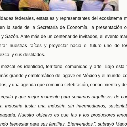
idades federales, estatales y representantes del ecosistema 
 en la sede de la Secretaría de Economía, la presentación o
a y Sazón. Ante más de un centenar de invitados, el evento mar
nrar nuestras raíces y proyectar hacia el futuro uno de lo
ezcal y sus destilados.
mezcal es identidad, territorio, comunidad y arte. Bajo esta
l más grande y emblemático del agave en México y el mundo, co
dos, y una agenda que combina celebración, conocimiento y des
rgullo y qué mejor momento para sentirnos orgullosos de con
 industria justa: una industria sin intermediarios, susten
pagada. Nuestro objetivo es que las y los productores ten
ndo bienestar para sus familias. Bienvenidos.”, subrayó Mano