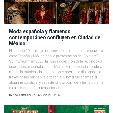
Moda española y flamenco
contemporáneo confluyen en Ciudad de
México
El pasado 19 de mayo se convirtió en el punto de encuentro
entre España y México con la presentación de “Folclore”
Spring/Summer 2026, la nueva colección de la reconocida
diseñadora española Juana Martín. En una velada donde la
moda, la música y la cultura contemporánea dialogaron a
través de las raíces y la artesanía, el hotel fue además el
alojamiento oficial y sede del showroom de la firma durante
esta presentación internacional
By
neo_editor
on
Lun, 25/05/2026 - 14:42