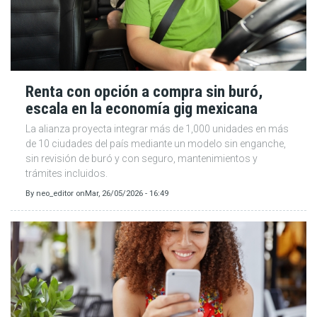
Renta con opción a compra sin buró,
escala en la economía gig mexicana
La alianza proyecta integrar más de 1,000 unidades en más
de 10 ciudades del país mediante un modelo sin enganche,
sin revisión de buró y con seguro, mantenimientos y
trámites incluidos.
By
neo_editor
on
Mar, 26/05/2026 - 16:49