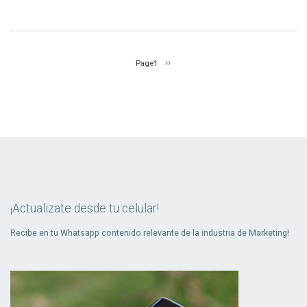
Paginación
Siguiente
››
Page1
página
¡Actualizate desde tu celular!
Recibe en tu Whatsapp contenido relevante de la industria de Marketing!