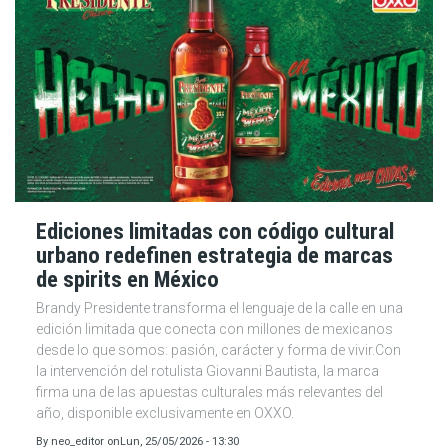
Ediciones limitadas con código cultural
urbano redefinen estrategia de marcas
de spirits en México
Brandy Presidente transforma el lenguaje de la calle en una
edición limitada que conecta con millones de mexicanos
desde lo que somos: pasión, carácter y forma de vivir.Con
la intervención del rotulista Giovanni Bautista, la marca
firma una de las apuestas culturales más relevantes del
año, disponible exclusivamente en OXXO.
By
neo_editor
on
Lun, 25/05/2026 - 13:30