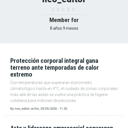
Member for
8 años 9 meses
Protección corporal integral gana
terreno ante temporadas de calor
extremo
Con temperaturas que superarán el promedio
climatológico hasta en 4°C, el cuidado de zonas corporales
más allá de las axilas se vuelve una práctica de higiene
cotidiana para millones de personas.
By
neo_editor
on
Vie, 29/05/2026 - 11:35