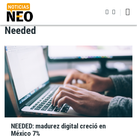
Pasar
al
contenido
principal
Needed
Iniciar sesión
NEEDED: madurez digital creció en
México 7%