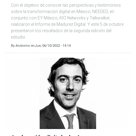
Con el objetivo de conocer las perspectivas y testimonios
sobre la transformación digital en México, NEEDED, en
conjunto con EY México, KIO Networks y Talkwalker,
realizaron el Informe de Madurez Digital. Y este 5 de octubre
presentaron los resultados de la segunda edición del
estudio.
By
Anónimo
on
Jue, 06/10/2022 - 14:14