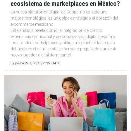
ecosistema de marketplaces en México?
La nueva plataforma digital de Coppel no es solo una
mejora tecnológica, es un golpe estratégico al corazón del
e-commerce mexicano.
Este análisis revela cómo la integración de crédito,
experiencia omnicanal y personalización digital desafía a
los grandes marketplaces y obliga a replantear las reglas
del juego en el retail. ¿Está el mercado preparado para este
nuevo jugador digital dominante?
By
jose
on
Mié, 08/10/2025 - 14:08