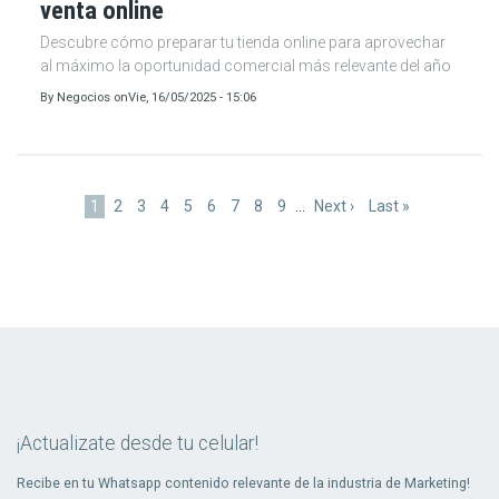
venta online
Descubre cómo preparar tu tienda online para aprovechar
al máximo la oportunidad comercial más relevante del año
By
Negocios
on
Vie, 16/05/2025 - 15:06
Paginación
Página
1
Page
2
Page
3
Page
4
Page
5
Page
6
Page
7
Page
8
Page
9
…
Siguiente
Next ›
Última
Last »
actual
página
página
¡Actualizate desde tu celular!
Recibe en tu Whatsapp contenido relevante de la industria de Marketing!