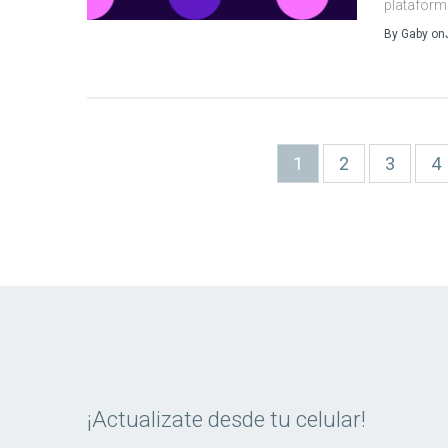
plataform
By
Gaby
on
Paginación
Página
1
Page
2
Page
3
P
4
actual
¡Actualizate desde tu celular!