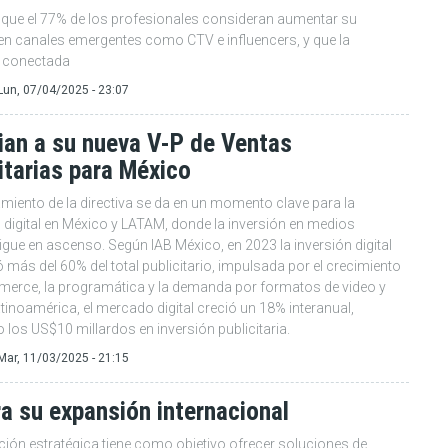
 que el 77% de los profesionales consideran aumentar su
 en canales emergentes como CTV e influencers, y que la
n conectada
Lun, 07/04/2025 - 23:07
ian a su nueva V-P de Ventas
itarias para México
miento de la directiva se da en un momento clave para la
 digital en México y LATAM, donde la inversión en medios
sigue en ascenso. Según IAB México, en 2023 la inversión digital
 más del 60% del total publicitario, impulsada por el crecimiento
merce, la programática y la demanda por formatos de video y
tinoamérica, el mercado digital creció un 18% interanual,
los US$10 millardos en inversión publicitaria.
Mar, 11/03/2025 - 21:15
a su expansión internacional
ción estratégica tiene como objetivo ofrecer soluciones de