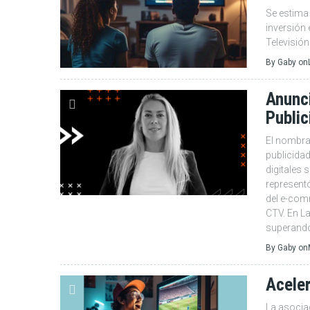
Se estima
inversión
Televisió
By
Gaby
on
Anunc
Public
El nombra
publicidad
digitales 
representó
del e-com
CTV. En La
superando 
By
Gaby
on
Aceler
La asocia