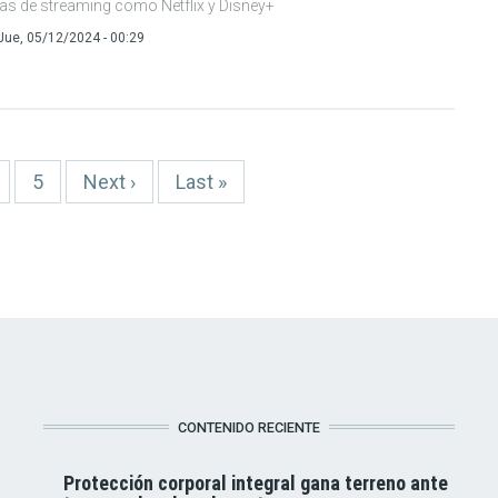
as de streaming como Netflix y Disney+
Jue, 05/12/2024 - 00:29
age
Page
5
Siguiente
Next ›
Última
Last »
página
página
CONTENIDO RECIENTE
Protección corporal integral gana terreno ante