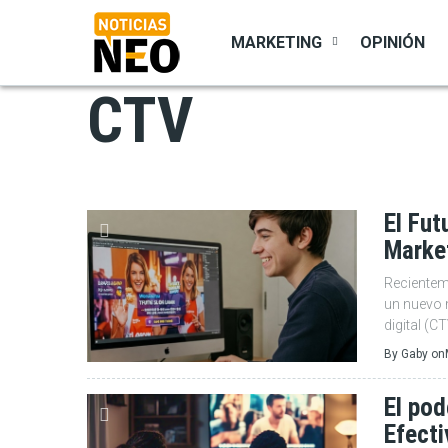
Pasar
al
MARKETING
OPINIÓN
contenido
principal
CTV
El Fut
Marke
Recientem
un nuevo 
digital (CT
By
Gaby
on
El po
Efecti