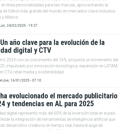
d en línea personalizadas para las marcas, aprovechando la
a de fútbol más grande del mundo en mercados clave incluidos
A y México.
Lun, 24/02/2025 - 19:27
Un año clave para la evolución de la
idad digital y CTV
erró 2024 con un crecimiento del 16%, proyecta un incremento del
25, impulsado por innovación tecnológica, expansión en LATAM,
en CTV, retail media y sostenibilidad.
on
Jue, 16/01/2025 - 07:10
a evolucionado el mercado publicitario
24 y tendencias en AL para 2025
dad digital representó más del 60% de la inversión total en el país
Desde la integración de herramientas de inteligencia artificial que
an desarrollos creativos en tiempo real, hasta el auge de