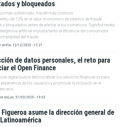
tados y bloqueados
 más sofisticado, fraude más costoso.
iento del 13% en el valor económico de intentos de fraude
s y bloqueados antes de afectar a los comercios. Signifyd revela
teligencia artificial impulsa tanto la eficiencia del consumidor
omplejidad del fraude.
r
on
Vie, 12/12/2025 - 12:21
ción de datos personales, el reto para
iar el Open Finance
ión digital busca democratizar los servicios financieros para
 experiencia de los usuarios y promover la inclusión en el
ancario.
or
on
Lun, 31/03/2025 - 19:02
Figueroa asume la dirección general de
 Latinoamérica