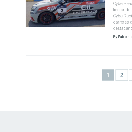
CyberPeac
liderando
CyberRaci
carreras d
destacando
By
Fabiola
Paginación
Página
1
Page
2
actual