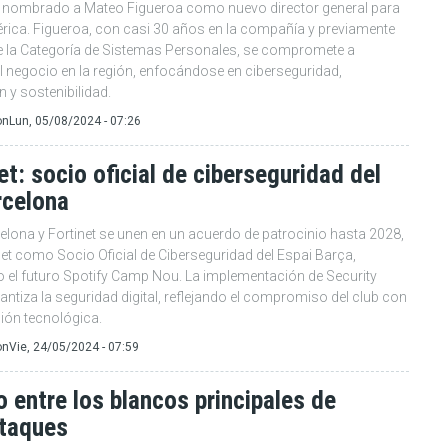
a nombrado a Mateo Figueroa como nuevo director general para
rica. Figueroa, con casi 30 años en la compañía y previamente
de la Categoría de Sistemas Personales, se compromete a
l negocio en la región, enfocándose en ciberseguridad,
 y sostenibilidad.
on
Lun, 05/08/2024 - 07:26
et: socio oficial de ciberseguridad del
rcelona
elona y Fortinet se unen en un acuerdo de patrocinio hasta 2028,
et como Socio Oficial de Ciberseguridad del Espai Barça,
o el futuro Spotify Camp Nou. La implementación de Security
antiza la seguridad digital, reflejando el compromiso del club con
ión tecnológica.
on
Vie, 24/05/2024 - 07:59
 entre los blancos principales de
ataques