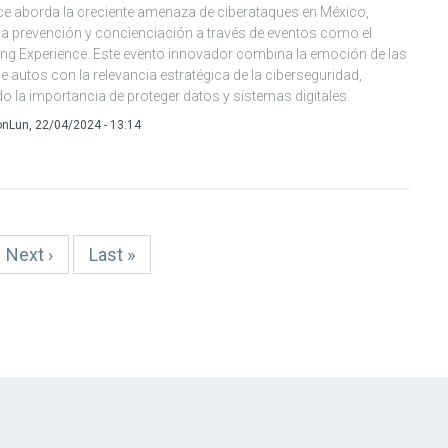
e aborda la creciente amenaza de ciberataques en México,
 la prevención y concienciación a través de eventos como el
ng Experience. Este evento innovador combina la emoción de las
e autos con la relevancia estratégica de la ciberseguridad,
 la importancia de proteger datos y sistemas digitales.
on
Lun, 22/04/2024 - 13:14
Siguiente
Next ›
Última
Last »
página
página