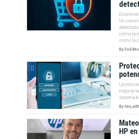
detec
Ecommerce
Un crecim
detectado
cómo la in
como la c
By
Co-Edito
Protec
potenc
La innovac
mejorar la
sistema b
By
neo_edit
Mateo 
HP en