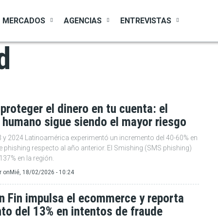
MERCADOS
AGENCIAS
ENTREVISTAS
d
roteger el dinero en tu cuenta: el
 humano sigue siendo el mayor riesgo
3 y 2024 Latinoamérica experimentó un incremento del 40-60% en
 phishing respecto al año anterior. El Smishing (SMS phishing)
137% en la región.
r
on
Mié, 18/02/2026 - 10:24
n Fin impulsa el ecommerce y reporta
to del 13% en intentos de fraude