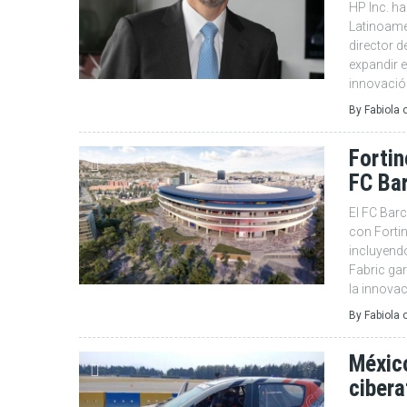
HP Inc. h
Latinoamé
director 
expandir e
innovación
By
Fabiola
Fortin
FC Ba
El FC Barc
con Fortin
incluyend
Fabric gar
la innovac
By
Fabiola
México
ciber