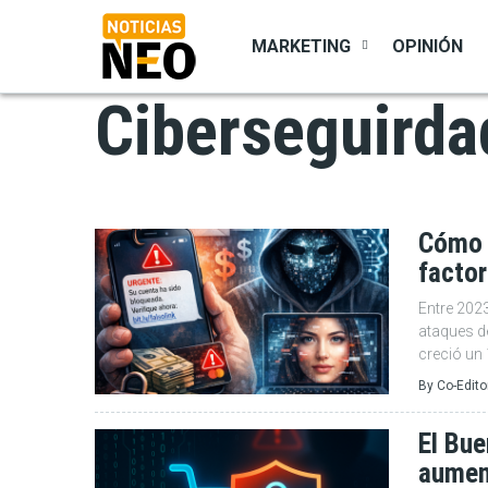
Pasar
al
MARKETING
OPINIÓN
contenido
principal
Ciberseguirda
Cómo p
factor
Entre 202
ataques de
creció un 
By
Co-Edito
El Bue
aumen