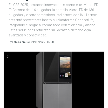
En CES 2025, destacan innovaciones como el televisor LED
TriChroma de 116 pulgadas, la pantalla MicroLED de 136
pulgadas y electrodomésticos inteligentes con IA. Hisense
presentó proyectores láser y su plataforma ConnectLife,
integrando el hogar automatizado con eficiencia y diseño.
Estas soluciones refuerzan su liderazgo en tecnología
avanzada y conectividad.
By
Fabiola
on
Jue, 09/01/2025 - 06:58