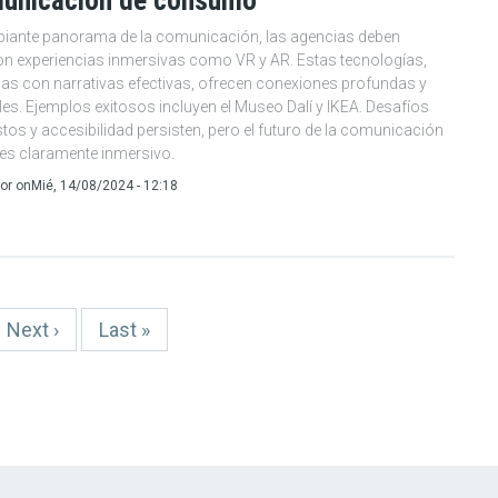
municación de consumo
biante panorama de la comunicación, las agencias deben
on experiencias inmersivas como VR y AR. Estas tecnologías,
s con narrativas efectivas, ofrecen conexiones profundas y
s. Ejemplos exitosos incluyen el Museo Dalí y IKEA. Desafíos
os y accesibilidad persisten, pero el futuro de la comunicación
es claramente inmersivo.
or
on
Mié, 14/08/2024 - 12:18
Siguiente
Next ›
Última
Last »
página
página