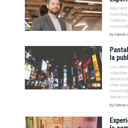
Giancarlo
Colombia, 
creativas
consumido
By
Fabiola
Pantal
la pub
Los centr
culturales
destaca el
crear exp
consumido
interacci
By
Fabiola
Experi