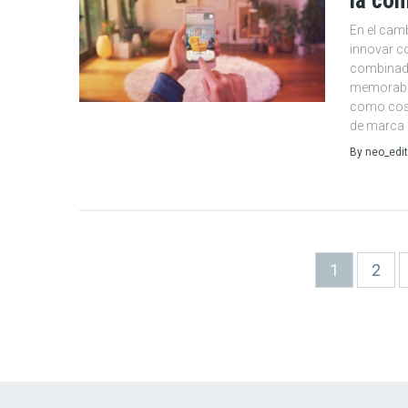
la co
En el cam
innovar c
combinada
memorable
como cost
de marca 
By
neo_edit
Paginación
Página
1
Page
2
actual