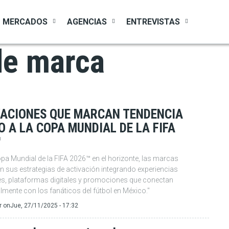
MERCADOS
AGENCIAS
ENTREVISTAS
de marca
ACIONES QUE MARCAN TENDENCIA
 A LA COPA MUNDIAL DE LA FIFA
™
pa Mundial de la FIFA 2026™ en el horizonte, las marcas
an sus estrategias de activación integrando experiencias
es, plataformas digitales y promociones que conectan
mente con los fanáticos del fútbol en México."
r
on
Jue, 27/11/2025 - 17:32