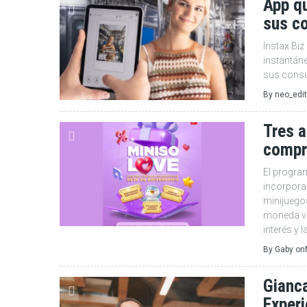
App q
sus c
Instax Biz
instantán
sus cons
By
neo_edit
Tres a
compr
El progra
incorpora
minijuego
moneda vi
interés y 
By
Gaby
on
Gianc
Experi