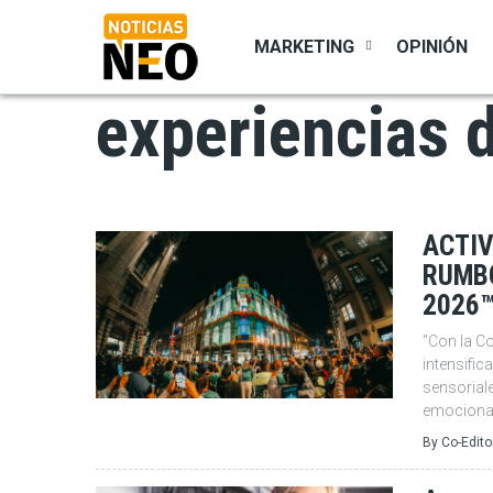
Pasar
al
MARKETING
OPINIÓN
contenido
principal
experiencias 
ACTIV
RUMBO
2026
"Con la Co
intensific
sensorial
emocional
By
Co-Edito