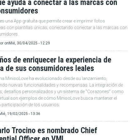
ue ayuda a conectar a las marcas con
onsumidores
 es una App gratuita que permite crear e imprimir fotos
eas con plantillas únicas; conectando conectar a las marcas con
umidores.
or
on
Mié, 30/04/2025 - 12:29
ños de enriquecer la experiencia de
a de sus consumidores leales
ma MinisoLove ha evolucionado desde su lanzamiento,
ndo nuevas funcionalidades y recompensas. La integración de
s, desafíos personalizados y un sistema de "Corazones" como
rtual son ejemplos de cómo MinisoLove busca mantener el
la participación de los usuarios.
Mié, 19/02/2025 - 13:36
arlo Trocino es nombrado Chief
ential Officer en VML