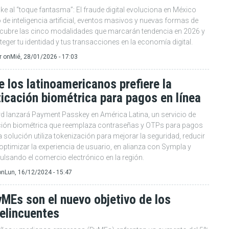
ke al “toque fantasma”: El fraude digital evoluciona en México
 de inteligencia artificial, eventos masivos y nuevas formas de
cubre las cinco modalidades que marcarán tendencia en 2026 y
ger tu identidad y tus transacciones en la economía digital.
r
on
Mié, 28/01/2026 - 17:03
 los latinoamericanos prefiere la
icación biométrica para pagos en línea
d lanzará Payment Passkey en América Latina, un servicio de
ción biométrica que reemplaza contraseñas y OTPs para pagos
La solución utiliza tokenización para mejorar la seguridad, reducir
optimizar la experiencia de usuario, en alianza con Sympla y
ulsando el comercio electrónico en la región.
on
Lun, 16/12/2024 - 15:47
MEs son el nuevo objetivo de los
elincuentes