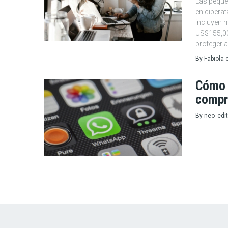
Las peque
en cibera
incluyen 
US$155,00
proteger 
By
Fabiola
Cómo d
compr
By
neo_edit