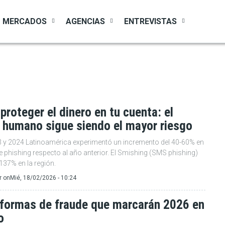
MERCADOS
AGENCIAS
ENTREVISTAS
roteger el dinero en tu cuenta: el
 humano sigue siendo el mayor riesgo
3 y 2024 Latinoamérica experimentó un incremento del 40-60% en
 phishing respecto al año anterior. El Smishing (SMS phishing)
137% en la región.
r
on
Mié, 18/02/2026 - 10:24
 formas de fraude que marcarán 2026 en
o