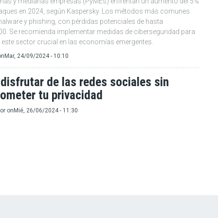
ñas y medianas empresas (PyMEs) enfrentan un aumento del 5%
taques en 2024, según Kaspersky. Los métodos más comunes
malware y phishing, con pérdidas potenciales de hasta
0. Se recomienda implementar medidas de ciberseguridad para
a este sector crucial en las economías emergentes.
on
Mar, 24/09/2024 - 10:10
isfrutar de las redes sociales sin
ometer tu privacidad
or
on
Mié, 26/06/2024 - 11:30