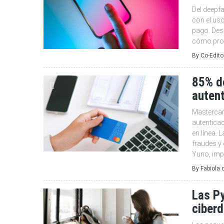
Del deepfa
con el uso
pago. Des
cómo prote
By
Co-Edito
85% de
autent
Mastercar
autentica
en línea. 
fraudes y 
Yuno, imp
By
Fabiola
Las Py
ciberd