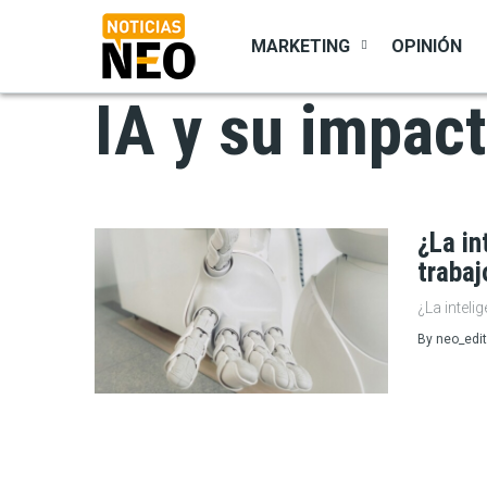
Pasar
al
MARKETING
OPINIÓN
contenido
principal
IA y su impact
¿La in
trabaj
¿La intelig
By
neo_edit