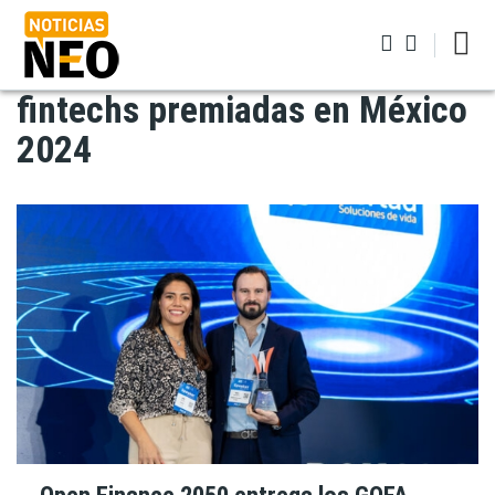
Pasar
al
contenido
principal
fintechs premiadas en México
Iniciar sesión
2024