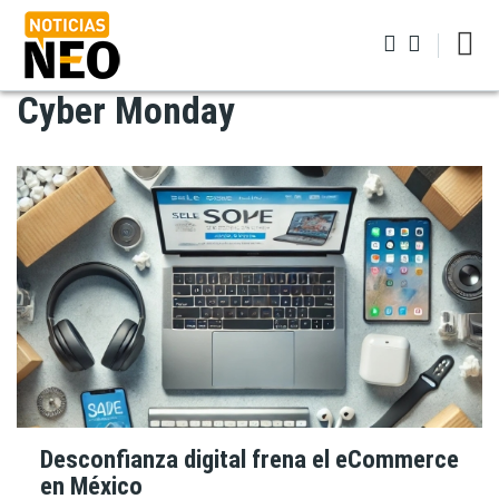
Pasar
al
contenido
principal
Cyber Monday
Iniciar sesión
Desconfianza digital frena el eCommerce
en México