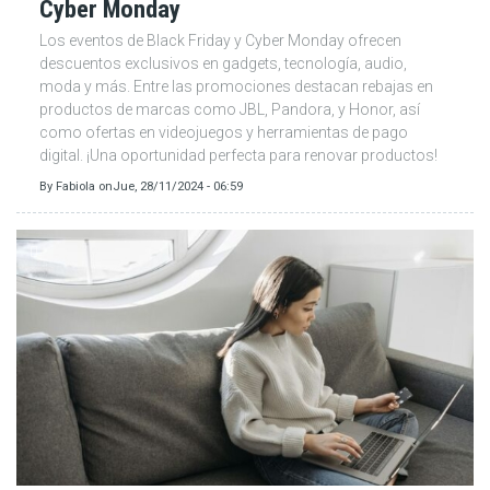
Cyber Monday
Los eventos de Black Friday y Cyber Monday ofrecen
descuentos exclusivos en gadgets, tecnología, audio,
moda y más. Entre las promociones destacan rebajas en
productos de marcas como JBL, Pandora, y Honor, así
como ofertas en videojuegos y herramientas de pago
digital. ¡Una oportunidad perfecta para renovar productos!
By
Fabiola
on
Jue, 28/11/2024 - 06:59