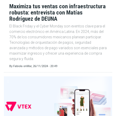
Maximiza tus ventas con infraestructura
robusta: entrevista con Matías
Rodríguez de DEUNA
El Black Friday y el Cyber Monday son eventos clave para el
comercio electrónico en América Latina. En 2024, más del
70% de los consumidores mexicanos planean participar.
Tecnologías de orquestación de pagos, seguridad
avanzada y métodos de pago variados son esenciales para
maximizar ingresos y ofrecer una experiencia de compra
segura y fluida.
By
Fabiola
on
Mar, 26/11/2024 - 20:49