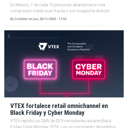
En México, 7 de cada 10 personas abandonaron una
compra por miedo a un fraude o por sospecha de bots.
By
Co-Editor
on
Jue, 20/11/2025 - 17:03
VTEX fortalece retail omnichannel en
Black Friday y Cyber Monday
VTEX reportó un GMV de $0.9 mil millones durante Black
Friday-Cyber Monday 2024, con un crecimiento de pedidos