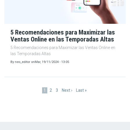
5 Recomendaciones para Maximizar las
Ventas Online en las Temporadas Altas
5 Recomendaciones para Maximizar las Ventas Online en
las Temporadas Altas
By
neo_editor
on
Mar, 19/11/2024 - 13:05
Paginación
Página
1
Page
2
Page
3
Siguiente
Next ›
Última
Last »
actual
página
página