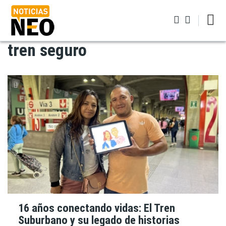
Pasar
al
contenido
principal
tren seguro
Iniciar sesión
16 años conectando vidas: El Tren
Suburbano y su legado de historias