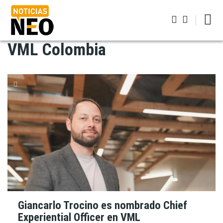
Pasar
al
contenido
principal
VML Colombia
Iniciar sesión
Giancarlo Trocino es nombrado Chief
Experiential Officer en VML