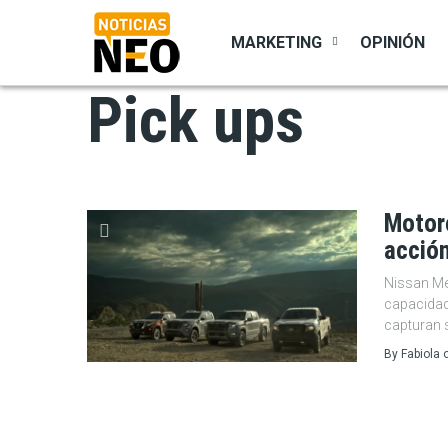
Pasar
al
MARKETING
OPINIÓN
contenido
principal
Pick ups
Motore
acció
Nissan Me
capacidad
capturan s
By
Fabiola