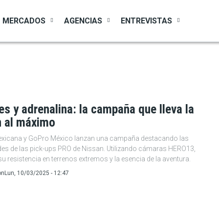
MERCADOS
AGENCIAS
ENTREVISTAS
s y adrenalina: la campaña que lleva la
n al máximo
xicana y GoPro México lanzan una campaña destacando las
es de las pick-ups PRO de Nissan. Utilizando cámaras HERO13,
u resistencia en terrenos extremos y la esencia de la aventura.
on
Lun, 10/03/2025 - 12:47