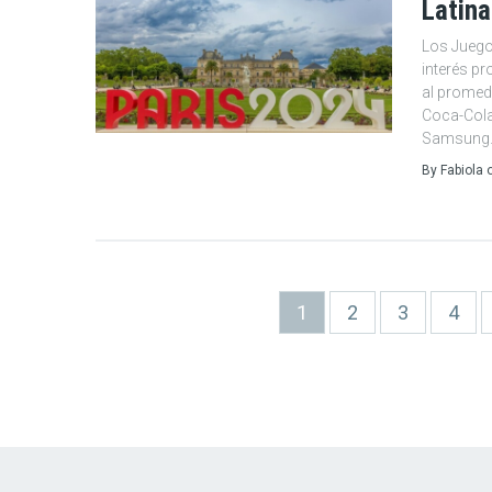
Latina
Los Juegos
interés pr
al promed
Coca-Cola
Samsung
By
Fabiola
Paginación
Página
1
Page
2
Page
3
Page
4
actual