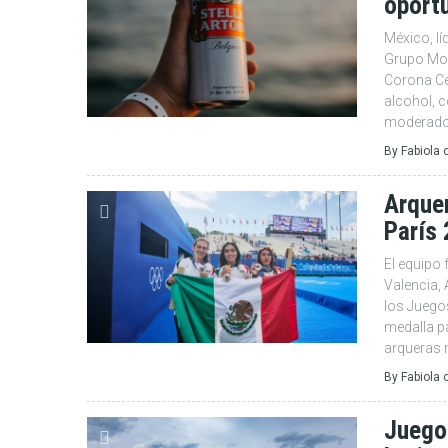
oportu
México, lí
Grupo Mod
Corona Ce
alcohol, 
moderado 
By
Fabiola
Arque
París
El equipo
Valencia,
los Juegos
medalla pa
arqueras 
By
Fabiola
Juego