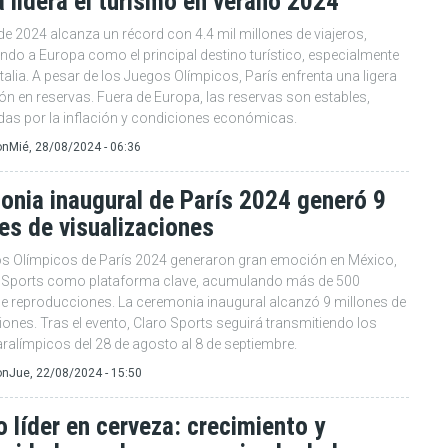
 lidera el turismo en verano 2024
de 2024 alcanza un récord con 4.4 mil millones de viajeros,
ndo a Europa como el principal destino turístico, especialmente
talia. A pesar de los Juegos Olímpicos, París enfrenta una ligera
n en reservas. Fuera de Europa, las reservas son estables,
adas por la inflación y condiciones económicas.
on
Mié, 28/08/2024 - 06:36
onia inaugural de París 2024 generó 9
es de visualizaciones
s Olímpicos de París 2024 generaron gran emoción en México,
 Sports como plataforma clave, acumulando más de 500
de reproducciones. La ceremonia inaugural alcanzó 9 millones de
iones. Tras el evento, Claro Sports seguirá transmitiendo los
ralímpicos del 28 de agosto al 8 de septiembre.
on
Jue, 22/08/2024 - 15:50
 líder en cerveza: crecimiento y