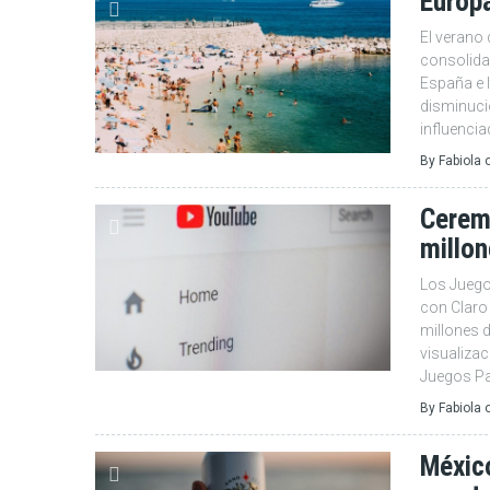
Europa
El verano 
consolida
España e I
disminució
influenci
By
Fabiola
Cerem
millon
Los Juego
con Claro
millones 
visualizac
Juegos Pa
By
Fabiola
México