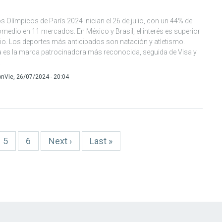
 Olímpicos de París 2024 inician el 26 de julio, con un 44% de
omedio en 11 mercados. En México y Brasil, el interés es superior
io. Los deportes más anticipados son natación y atletismo.
 es la marca patrocinadora más reconocida, seguida de Visa y
.
on
Vie, 26/07/2024 - 20:04
Page
5
Page
6
Siguiente
Next ›
Última
Last »
página
página