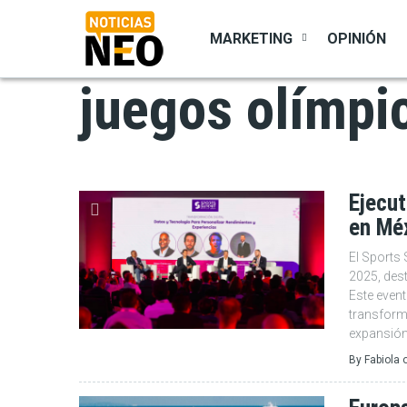
Pasar
al
MARKETING
OPINIÓN
contenido
principal
juegos olímpi
Ejecut
en Méx
El Sports
2025, des
Este event
transform
expansión
By
Fabiola