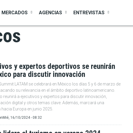
MERCADOS
AGENCIAS
ENTREVISTAS
cos
ivos y expertos deportivos se reunirán
ico para discutir innovación
 Summit LATAM se celebrará en México los días 5 y 6 de marzo de
tacando su relevancia en el ámbito deportivo latinoamericano.
o reunirá a ejecutivos y expertos para discutir innovación,
ación digital y otros temas clave. Además, marcará una
 hacia Europa en junio 2025.
on
Mié, 16/10/2024 - 08:32