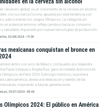
nidades en la cerveza sin alcohol
der cervecero global, ve un crecimiento en la cerveza sin alcohol.
elo, con su marca Corona, apuesta por esta tendencia con
ro, patrocinando los Juegos Olímpicos. La categoría sin
con un potencial enorme, refleja cambios hacia un consumo
y saludable, impulsado por nuevas tecnologías de producción.
on
Vie, 02/08/2024 - 19:28
ras mexicanas conquistan el bronce en
 2024
 femenil de tiro con arco de México, compuesto por Alejandra
 Ana Paula Vázquez y Ángela Ruiz, ganó la medalla de bronce en
 Olímpicos de París 2024. Este logro histórico, la primera
ra Latinoamérica, destaca la dedicación y talento de las
mexicanas, inspirando a futuras generaciones.
on
Lun, 29/07/2024 - 08:44
s Olímpicos 2024: El público en América