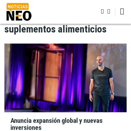
Pasar
al
contenido
principal
suplementos alimenticios
Iniciar sesión
Anuncia expansión global y nuevas
inversiones