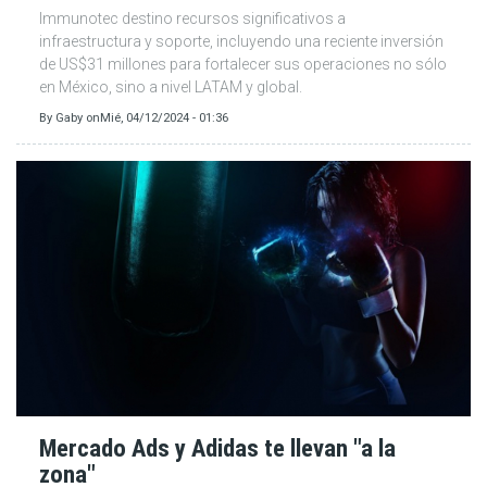
Immunotec destino recursos significativos a
infraestructura y soporte, incluyendo una reciente inversión
de US$31 millones para fortalecer sus operaciones no sólo
en México, sino a nivel LATAM y global.
By
Gaby
on
Mié, 04/12/2024 - 01:36
Mercado Ads y Adidas te llevan "a la
zona"