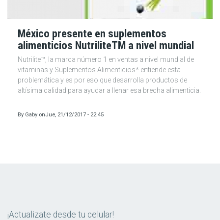
México presente en suplementos
alimenticios NutriliteTM a nivel mundial
Nutrilite™, la marca número 1 en ventas a nivel mundial de
vitaminas y Suplementos Alimenticios* entiende esta
problemática y es por eso que desarrolla productos de
altísima calidad para ayudar a llenar esa brecha alimenticia.
By
Gaby
on
Jue, 21/12/2017 - 22:45
¡Actualizate desde tu celular!