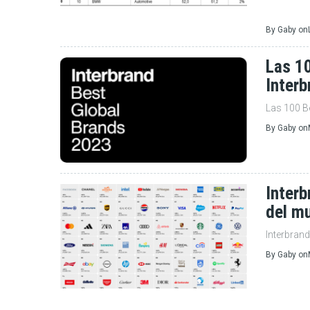
By
Gaby
on
Las 1
Interb
Las 100 B
By
Gaby
on
Interb
del m
Interbran
By
Gaby
on