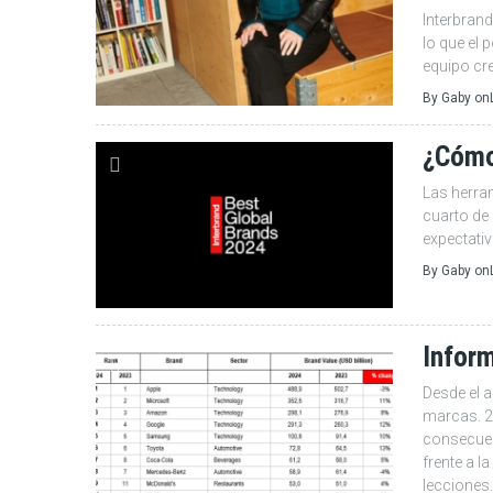
Interbran
lo que el 
equipo cre
By
Gaby
on
¿Cómo
Las herra
cuarto de 
expectati
By
Gaby
on
Infor
Desde el a
marcas. 2
consecuen
frente a l
lecciones.