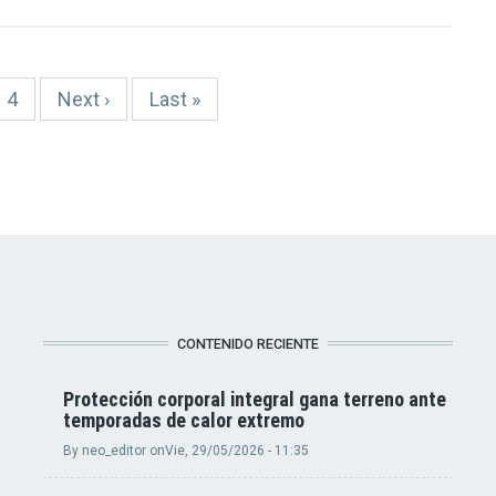
Page
4
Siguiente
Next ›
Última
Last »
página
página
CONTENIDO RECIENTE
Protección corporal integral gana terreno ante
temporadas de calor extremo
By
neo_editor
on
Vie, 29/05/2026 - 11:35