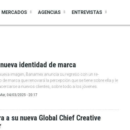
MERCADOS
AGENCIAS
ENTREVISTAS
 nueva identidad de marca
nueva imagen, Banamex anuncia su regreso con un re-
o de marca que renovará la percepción que se tiene sobre ella y le
acercarse a nuevos clientes, sobre todo a los jóvenes.
Mar, 04/03/2025 - 20:17
 a su nueva Global Chief Creative
r