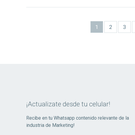
Paginación
Página
1
Page
2
Page
3
actual
¡Actualizate desde tu celular!
Recibe en tu Whatsapp contenido relevante de la
industria de Marketing!