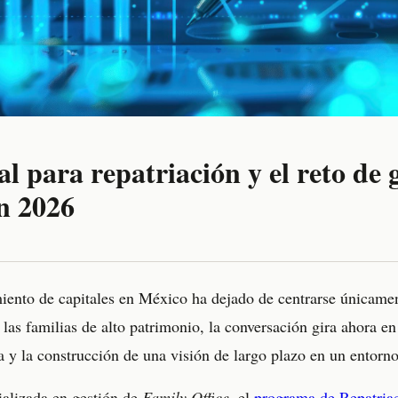
cal para repatriación y el reto de
n 2026
iento de capitales en México ha dejado de centrarse únicament
 las familias de alto patrimonio, la conversación gira ahora en 
ca y la construcción de una visión de largo plazo en un entorn
ializada en gestión de
Family Office
, el
programa de Repatriac