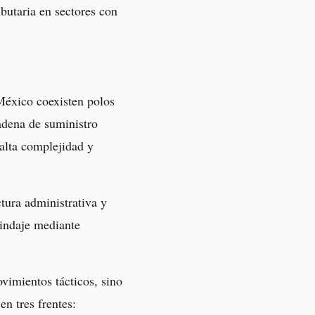
ibutaria en sectores con
México coexisten polos
cadena de suministro
 alta complejidad y
ctura administrativa y
lindaje mediante
vimientos tácticos, sino
n tres frentes: