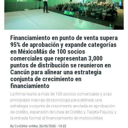
Financiamiento en punto de venta supera
95% de aprobación y expande categorías
en MéxicoMás de 100 socios
comerciales que representan 3,000
puntos de distribución se reunieron en
Cancún para alinear una estrategia
conjunta de crecimiento en
financiamiento
La firma reunió a más de 100 socios comerciales y a las
principales marcas de tecnología para delinear una
estrategia conjunta de crecimiento anclada en aprobación
de crédito, expansión de Línea de Crédito y Tarjeta PayJoy, y
la entrada formal al financiamiento de motocicletas.
By
Co-Editor
on
Mar, 26/05/2026 - 14:22