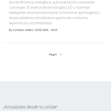
donde eficiencia energética, automatización y bienestar
convergen. El avance de tecnologías LED y sistemas
inteligentes está transformando la forma en que hogares y
desarrolladores inmobiliarios gestionan consumo,
experiencia y sostenibilidad
By
Co-Editor
on
Mié, 13/05/2026 - 18:29
Paginación
Siguiente
››
Page1
página
¡Actualizate desde tu celular!