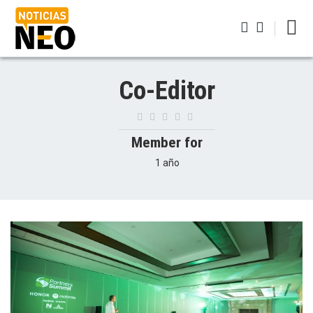
Pasar
al
contenido
principal
Iniciar sesión
Co-Editor
Member for
1 año