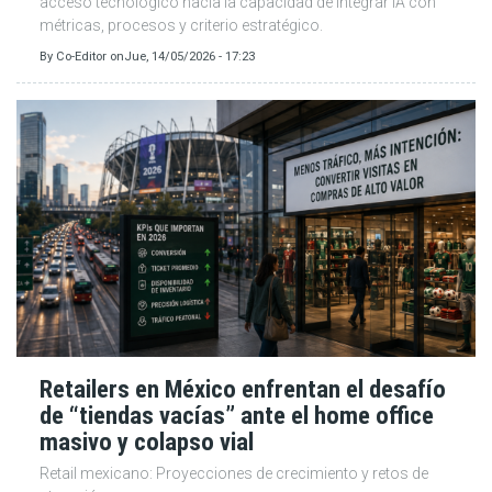
acceso tecnológico hacia la capacidad de integrar IA con
métricas, procesos y criterio estratégico.
By
Co-Editor
on
Jue, 14/05/2026 - 17:23
Retailers en México enfrentan el desafío
de “tiendas vacías” ante el home office
masivo y colapso vial
Retail mexicano: Proyecciones de crecimiento y retos de