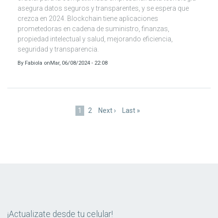
asegura datos seguros y transparentes, y se espera que
crezca en 2024. Blockchain tiene aplicaciones
prometedoras en cadena de suministro, finanzas,
propiedad intelectual y salud, mejorando eficiencia,
seguridad y transparencia.
By
Fabiola
on
Mar, 06/08/2024 - 22:08
Paginación
Página
1
Page
2
Siguiente
Next ›
Última
Last »
actual
página
página
¡Actualizate desde tu celular!