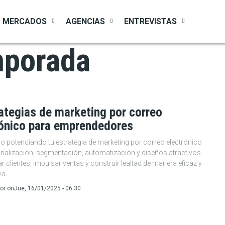
MERCADOS
AGENCIAS
ENTREVISTAS
mporada
ategias de marketing por correo
rónico para emprendedores
año potenciando tu estrategia de marketing por correo electrónico
nalización, segmentación, automatización y diseños atractivos
r clientes, impulsar ventas y construir lealtad de manera eficaz y
va.
or
on
Jue, 16/01/2025 - 06:30