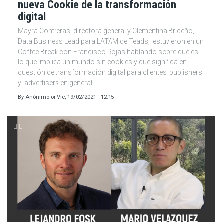
nueva Cookie de la transformación
digital
Mayra Contreras, directora general y Clementina Briceño,
Data Business Lead para LATAM de Teads, estuvieron en un
Coffee Break con Francisco Rojas hablando sobre qué es
lo que implica un mundo sin cookies y que significa en
cuestión de transformación digital para clientes, publishers
y advertisers en general.
By
Anónimo
on
Vie, 19/02/2021 - 12:15