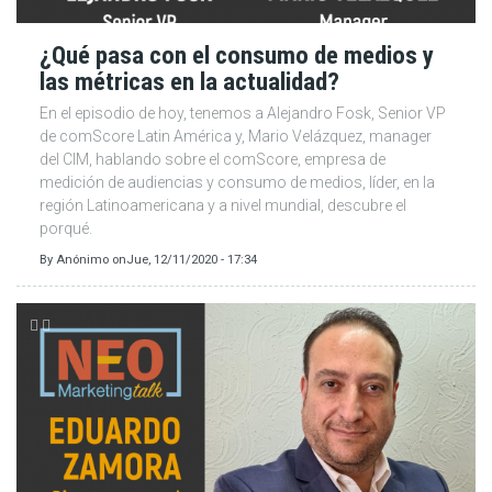
¿Qué pasa con el consumo de medios y
las métricas en la actualidad?
En el episodio de hoy, tenemos a Alejandro Fosk, Senior VP
de comScore Latin América y, Mario Velázquez, manager
del CIM, hablando sobre el comScore, empresa de
medición de audiencias y consumo de medios, líder, en la
región Latinoamericana y a nivel mundial, descubre el
porqué.
By
Anónimo
on
Jue, 12/11/2020 - 17:34