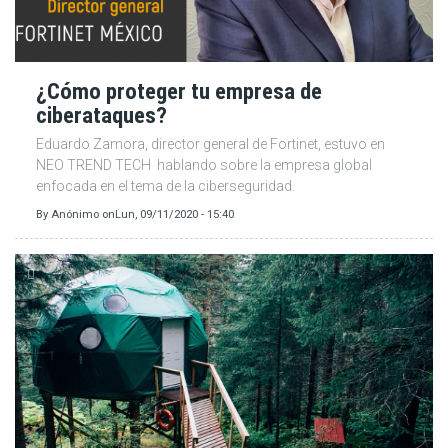
¿Cómo proteger tu empresa de
ciberataques?
Eduardo Zamora, director general de Fortinet, estuvo en
NEO TREND TECH hablando sobre la empresa global
enfocada en el tema de la ciberseguridad.
By
Anónimo
on
Lun, 09/11/2020 - 15:40